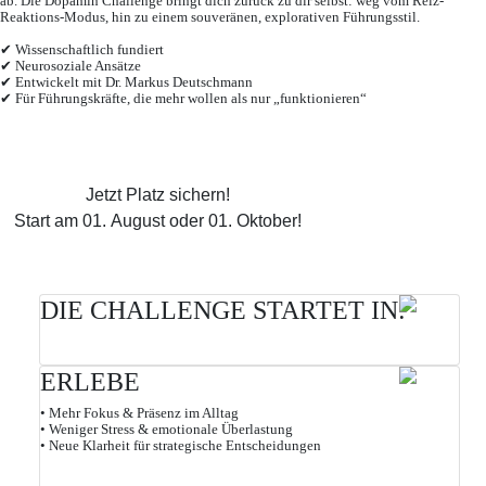
ab. Die Dopamin Challenge bringt dich zurück zu dir selbst: weg vom Reiz-
Reaktions-Modus, hin zu einem souveränen, explorativen Führungsstil.
✔ Wissenschaftlich fundiert
✔ Neurosoziale Ansätze
✔ Entwickelt mit Dr. Markus Deutschmann
✔ Für Führungskräfte, die mehr wollen als nur „funktionieren“
Jetzt Platz sichern!
Start am 01. August oder 01. Oktober!
DIE CHALLENGE STARTET IN:
Dopamin Challenge ist gestartet!
ERLEBE
• Mehr Fokus & Präsenz im Alltag
• Weniger Stress & emotionale Überlastung
• Neue Klarheit für strategische Entscheidungen