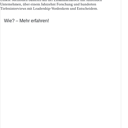
Unsere Methoden basieren auf der Zusammenarbeit mit führenden
Unternehmen, über einem Jahrzehnt Forschung und hunderten
Tiefeninterviews mit Leadership-Vordenkern und Entscheidern.
Wie? – Mehr erfahren!