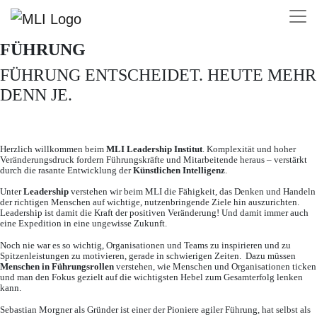
MLI LEADERSHIP INSTITUT – IHRE
Previous
Next
EXPEDITION IN DIE ZUKUNFT DER
FÜHRUNG
FÜHRUNG ENTSCHEIDET. HEUTE MEHR
DENN JE.
Herzlich willkommen beim
MLI Leadership Institut
. Komplexität und hoher
Veränderungsdruck fordern Führungskräfte und Mitarbeitende heraus – verstärkt
durch die rasante Entwicklung der
Künstlichen Intelligenz
.
Unter
Leadership
verstehen wir beim MLI die Fähigkeit, das Denken und Handeln
der richtigen Menschen auf wichtige, nutzenbringende Ziele hin auszurichten.
Leadership ist damit die Kraft der positiven Veränderung! Und damit immer auch
eine Expedition in eine ungewisse Zukunft.
Noch nie war es so wichtig, Organisationen und Teams zu inspirieren und zu
Spitzenleistungen zu motivieren, gerade in schwierigen Zeiten. Dazu müssen
Menschen in Führungsrollen
verstehen, wie Menschen und Organisationen ticken
und man den Fokus gezielt auf die wichtigsten Hebel zum Gesamterfolg lenken
kann.
Sebastian Morgner als Gründer ist einer der Pioniere agiler Führung, hat selbst als